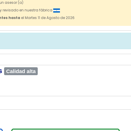
n asesor (a)
 revisado en nuestra fábrica
ntes hasta
el Martes 11 de Agosto de 2026
as
Calidad alta