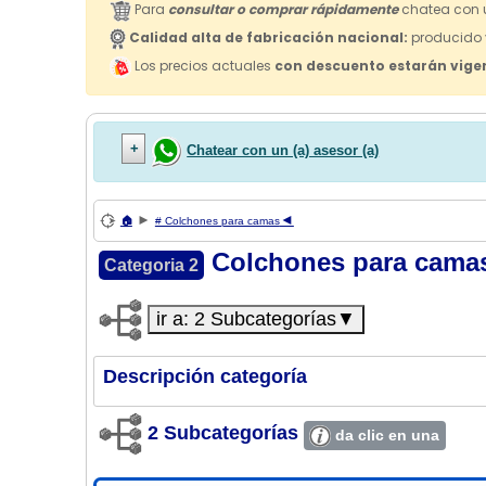
Para
consultar o comprar rápidamente
chatea con u
Calidad alta de fabricación nacional:
producido y
Los precios actuales
con descuento estarán vige
Chatear con un (a) asesor (a)
►
◄
🏠
# Colchones para camas
Colchones para cam
Categoria 2
ir a: 2 Subcategorías▼
Descripción categoría
2 Subcategorías
da clic en una